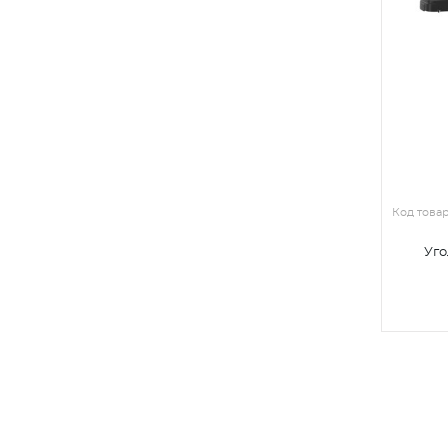
Код това
Уго