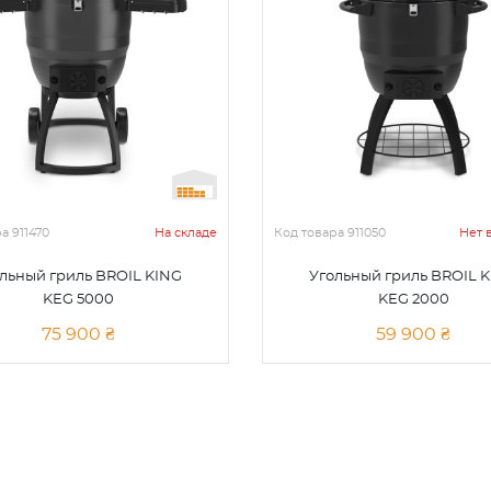
ра
911470
На складе
Код товара
911050
Нет 
льный гриль BROIL KING
Угольный гриль BROIL 
KEG 5000
KEG 2000
75 900 ₴
59 900 ₴