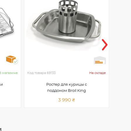
В магазине
Код товара
69133
На складе
Код това
 и
Ростер для курицы с
Ще
поддоном Broil King
3 990 ₴