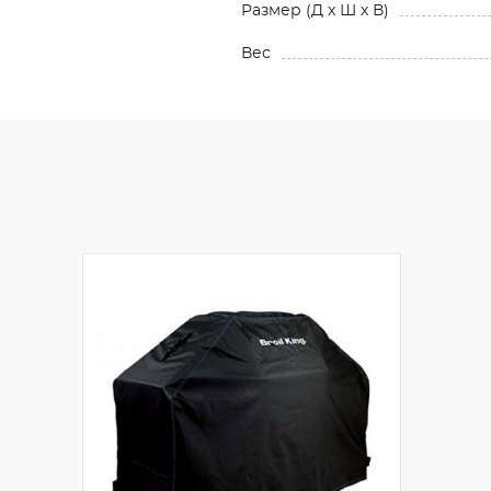
Размер (Д x Ш x В)
Вес