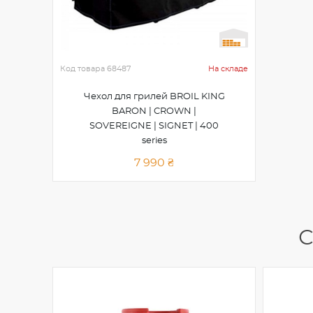
Код товара
68487
На складе
Чехол для грилей BROIL KING
BARON | CROWN |
SOVEREIGNE | SIGNET | 400
series
7 990 ₴
С