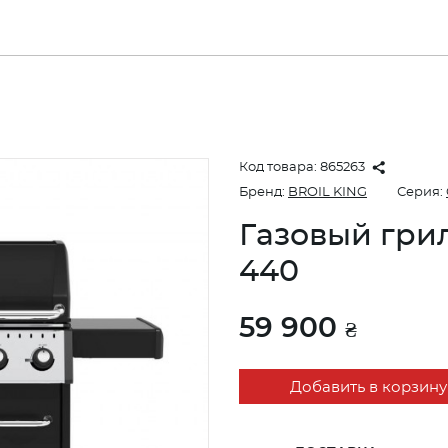
Код товара:
865263
Бренд:
BROIL KING
Серия:
Газовый гри
440
59 900
₴
Добавить в корзину