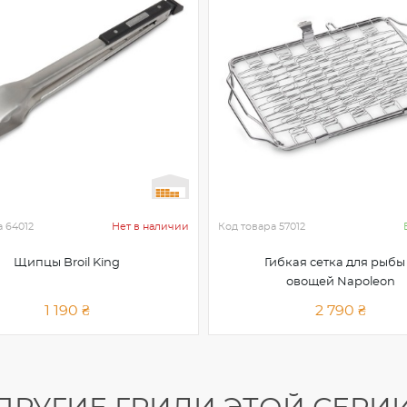
а
64012
Нет в наличии
Код товара
57012
Щипцы Broil King
Гибкая сетка для рыбы
овощей Napoleon
1 190 ₴
2 790 ₴