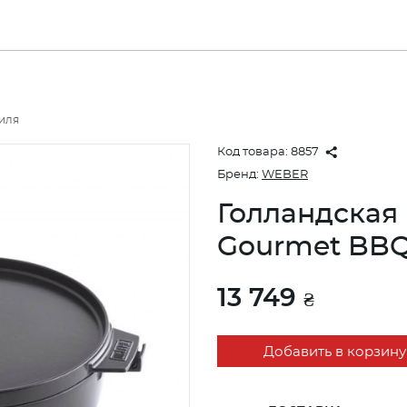
иля
Код товара:
8857
Бренд:
WEBER
Голландская
Gourmet BBQ 
13 749
₴
Добавить в корзину