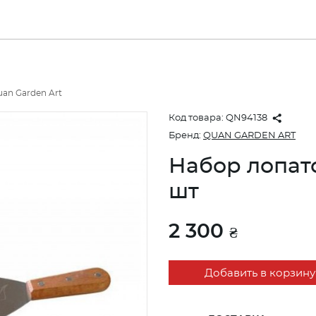
an Garden Art
Код товара:
QN94138
Бренд:
QUAN GARDEN ART
Набор лопато
шт
2 300
₴
Добавить в корзину