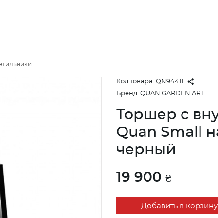
ветильники
Код товара:
QN94411
Бренд:
QUAN GARDEN ART
Торшер с вн
Quan Small н
черный
19 900
₴
Добавить в корзину