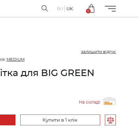
RU
UK
0
залишити відгук
ія:
MEDIUM
ітка для BIG GREEN
M
На складі
Купити в 1 клік