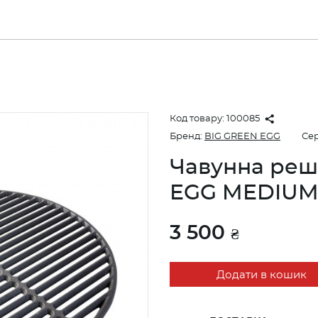
Код товару:
100085
Бренд:
BIG GREEN EGG
Сер
Чавунна реш
EGG MEDIU
3 500
₴
Додати в кошик