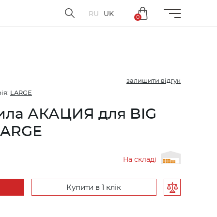
RU
UK
0
залишити відгук
ія:
LARGE
рила АКАЦИЯ для BIG
LARGE
На складі
Купити в 1 клік