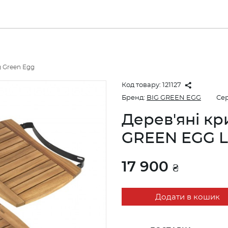
 Green Egg
Код товару:
121127
Бренд:
BIG GREEN EGG
Сер
Дерев'яні к
GREEN EGG 
17 900
₴
Додати в кошик