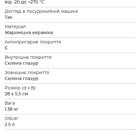
від -20 до +270 °C
Догляд в посудомийній машині
Так
Матеріал
Жароміцна кераміка
Антипригарне покриття
Є
Внутрішнє покриття
Скляна глазур
Зовнішнє покриття
Скляна глазур
Розмiр (d x В)
28 x 5.5 см
Вага
1.38 кг
Обсяг
2.5 л