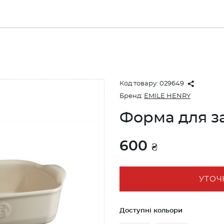
Код товару:
029649
Бренд:
EMILE HENRY
Форма для з
600
₴
УТОЧ
Доступні кольори