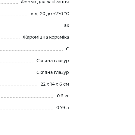
Форма для запікання
від -20 до +270 °C
Так
Жароміцна кераміка
Є
Скляна глазур
Скляна глазур
22 x 14 x 6 см
0.6 кг
0.79 л