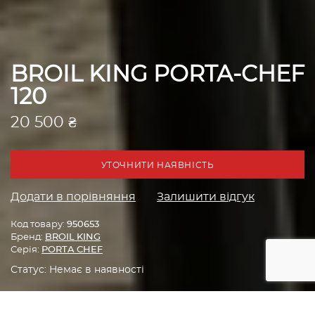
BROIL KING PORTA-CHEF
120
20 500 ₴
УТОЧНИТИ НАЯВНІСТЬ
Додати в порівняння
Залишити відгук
Код товару:
950653
Бренд:
BROIL KING
Серія:
PORTA CHEF
Статус:
Немає в наявності
Головна
Грилі
Газові грилі