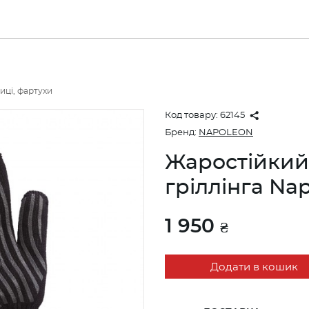
иці, фартухи
Код товару:
62145
Бренд:
NAPOLEON
Жаростійкий
гріллінга Na
1 950
₴
Додати в кошик