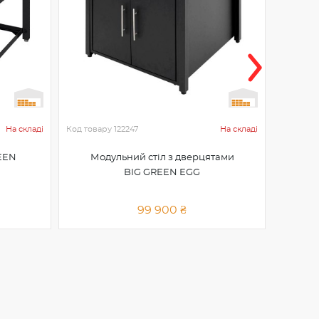
На складі
Код товару
122247
На складі
Код това
REEN
Модульний стіл з дверцятами
Ре
BIG GREEN EGG
99 900 ₴