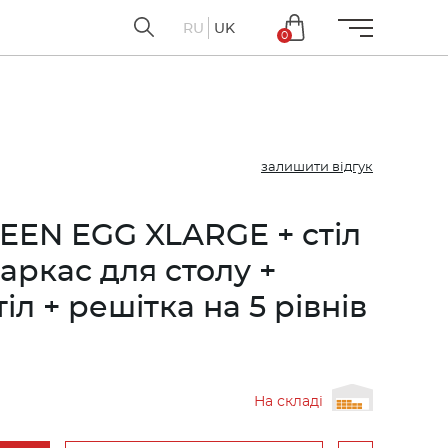
RU
UK
0
залишити відгук
EEN EGG XLARGE + стіл
каркас для столу +
л + решітка на 5 рівнів
На складі