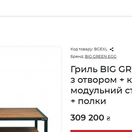
Код товару:
BGEXL
Бренд:
BIG GREEN EGG
Гриль BIG GR
з отвором + 
модульний сті
+ полки
309 200
₴