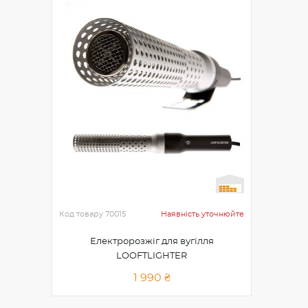
Код товару
70015
Наявність уточнюйте
Електророзжіг для вугілля
LOOFTLIGHTER
1 990 ₴