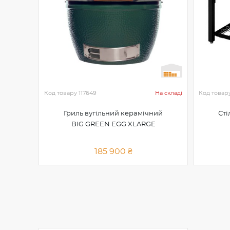
Код товару
117649
На складі
Код товар
Гриль вугільний керамічний
Сті
BIG GREEN EGG XLARGE
185 900 ₴