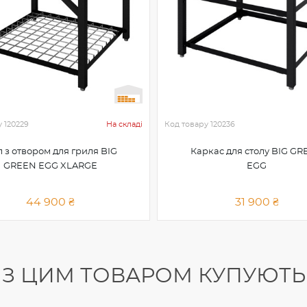
у
120229
На складі
Код товару
120236
л з отвором для гриля BIG
Каркас для столу BIG G
GREEN EGG XLARGE
EGG
44 900 ₴
31 900 ₴
З ЦИМ ТОВАРОМ КУПУЮТЬ