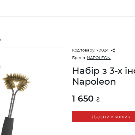
м
Код товару:
70024
Бренд:
NAPOLEON
Набір з 3-х і
Napoleon
1 650
₴
Додати в кошик