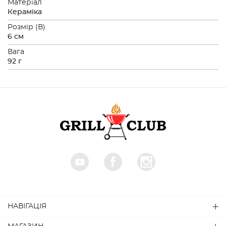
Матеріал
Кераміка
Розмiр (В)
6 см
Вага
92 г
НАВІГАЦІЯ