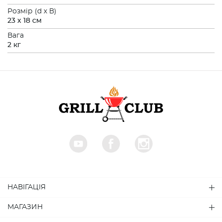
Розмiр (d x В)
23 x 18 см
Вага
2 кг
НАВІГАЦІЯ
МАГАЗИН