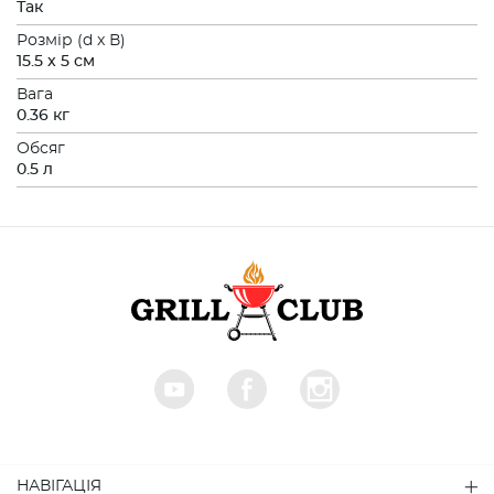
Так
Розмiр (d x В)
15.5 x 5 см
Вага
0.36 кг
Обсяг
0.5 л
НАВІГАЦІЯ