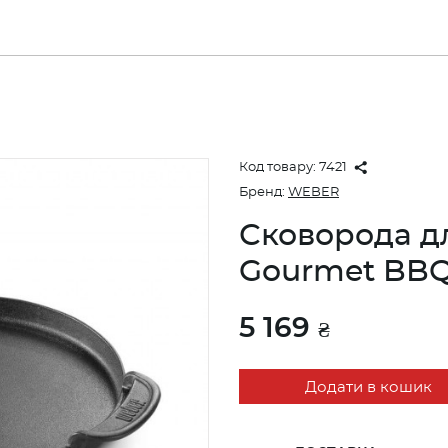
Код товару:
7421
Бренд:
WEBER
Сковорода д
Gourmet BBQ
5 169
₴
Додати в кошик