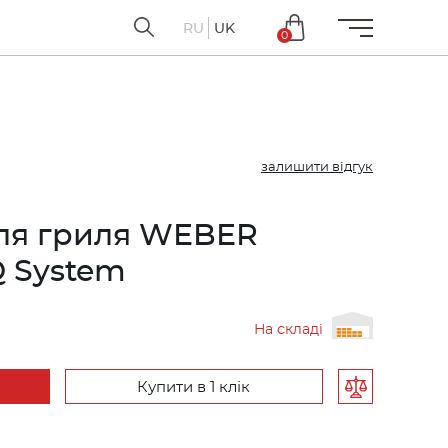
RU
UK
0
залишити відгук
ля гриля WEBER
 System
На складі
Купити в 1 клік