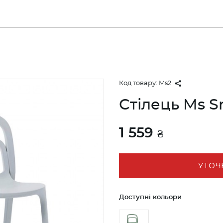
Код товару:
Ms2
Стілець Ms S
1 559
₴
УТОЧ
Доступні кольори