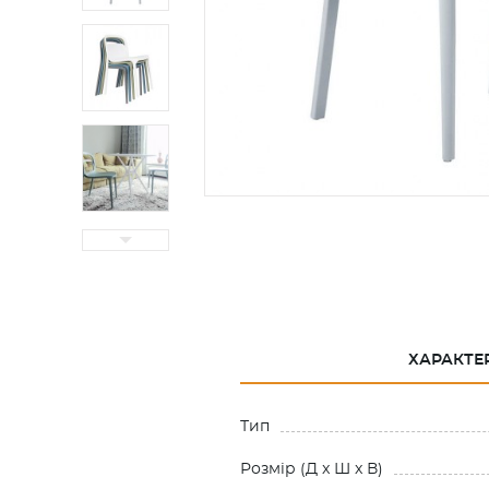
ХАРАКТЕ
Тип
Розмiр (Д x Ш x В)