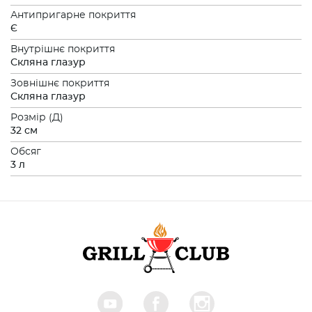
Антипригарне покриття
Є
Внутрішнє покриття
Скляна глазур
Зовнішнє покриття
Скляна глазур
Розмiр (Д)
32 см
Обсяг
3 л