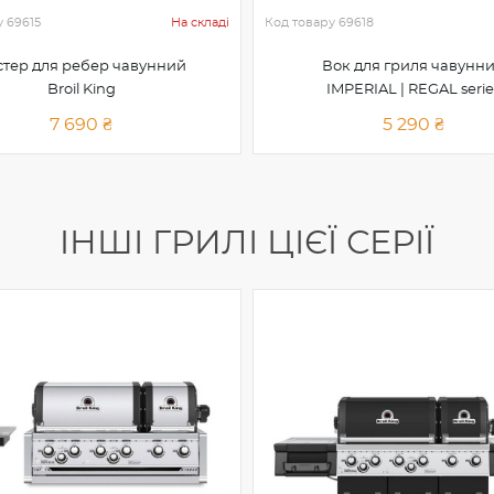
у
69615
На складі
Код товару
69618
стер для ребер чавунний
Вок для гриля чавунн
Broil King
IMPERIAL | REGAL serie
7 690 ₴
5 290 ₴
IНШІ ГРИЛІ ЦІЄЇ СЕРІЇ