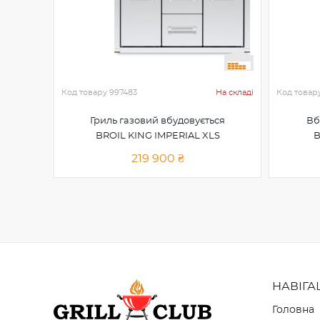
Код товару
997483
На складі
Код товар
Гриль газовий вбудовується
Вб
BROIL KING IMPERIAL XLS
B
219 900 ₴
НАВІГА
Головна