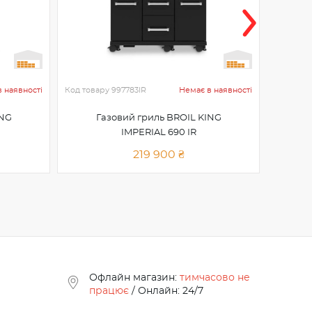
 наявності
Код товару
997783IR
Немає в наявності
Код това
ING
Газовий гриль BROIL KING
Г
IMPERIAL 690 IR
219 900 ₴
Офлайн магазин:
тимчасово не
працює
/ Онлайн: 24/7