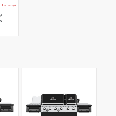
На складі
ий
s