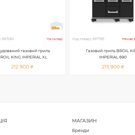
у
997083
На складі
Код товару
997783
Немає в
удований газовий гриль
Газовий гриль BROIL K
ROIL KING IMPERIAL XL
IMPERIAL 690
212 900 ₴
215 900 ₴
ЦІЯ
МАГАЗИН
Бренди