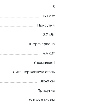
5
16.1 кВт
Присутня
2.7 кВт
Інфрачервона
4.4 кВт
У комплекті
Лита нержавіюча сталь
81х49 см
Присутнє
94 x 64 x 124 см