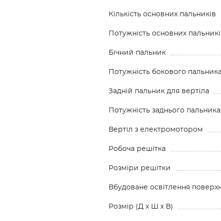
Кількість основних пальників
Потужність основних пальникі
Бічний пальник
Потужність бокового пальник
Заднiй пальник для вертіла
Потужність заднього пальника
Вертiл з електромотором
Робоча решітка
Розміри решітки
Вбудоване освітлення поверх
Розмiр (Д x Ш x В)