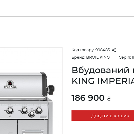
Код товару:
998483
Бренд:
BROIL KING
Серія:
Вбудований 
KING IMPERIA
186 900
₴
Додати в кошик