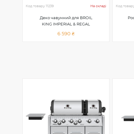
Код товару
11239
На складі
Код товар
Деко чавунний для BROIL
Ро
KING IMPERIAL & REGAL
6 590 ₴