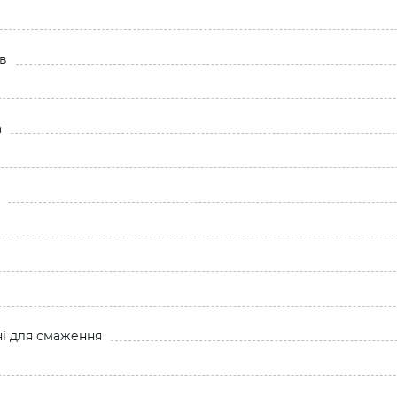
в
а
ні для смаження