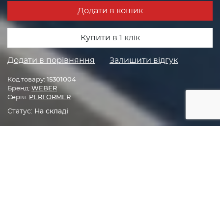
Додати в кошик
Купити в 1 клік
Додати в порівняння
Залишити відгук
Код товару:
15301004
Бренд:
WEBER
Серія:
PERFORMER
Статус:
На складі
Головна
Грилі
Вугільні грилі
ГАЛЕРЕЯ