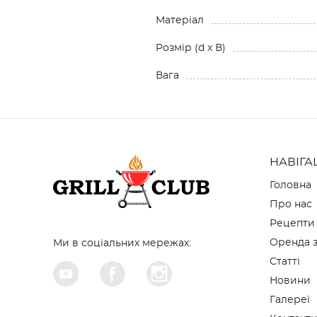
Матеріал
Розмiр (d x В)
Вага
НАВІГА
Головна
Про нас
Рецепти
Оренда з
Ми в соціальних мережах:
Cтатті
Новини
Галереї