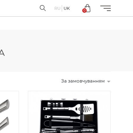
RU
UK
0
А
За замовчуванням