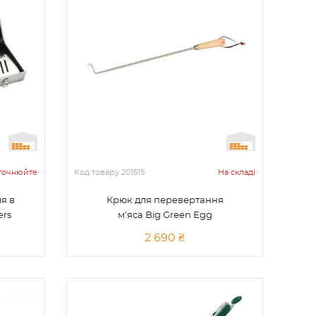
уточнюйте
Код товару
201515
На складі
я в
Крюк для перевертання
ers
м'яса Big Green Egg
2 690 ₴