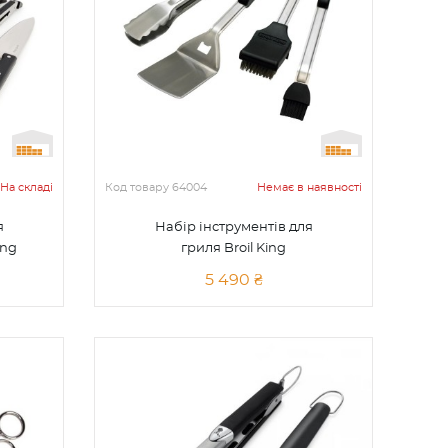
На складі
Код товару
64004
Немає в наявності
я
Набір інструментів для
ing
гриля Broil King
5 490 ₴