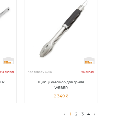
На складі
Код товару
6760
На складі
BER
Щипці Precision для гриля
WEBER
2 349 ₴
1
2
3
4