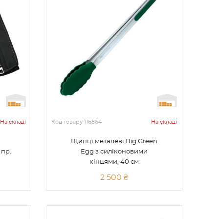
На складі
Код товару
116864
На складі
Щипці металеві Big Green
 пр.
Egg з силіконовими
кінцями, 40 см
2 500 ₴