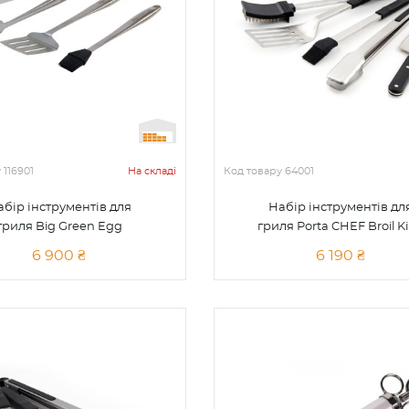
у
116901
На складі
Код товару
64001
абір інструментів для
Набір інструментів дл
гриля Big Green Egg
гриля Porta CHEF Broil K
6 900 ₴
6 190 ₴