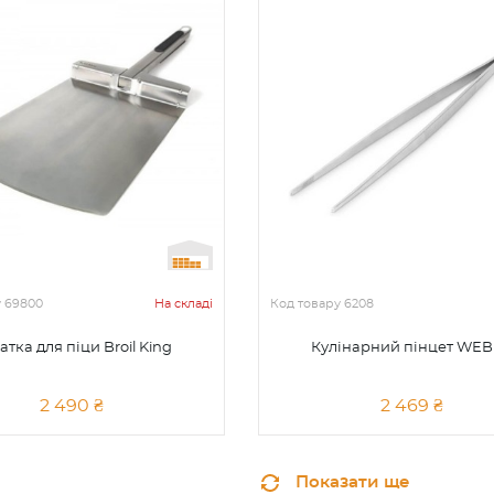
у
69800
На складі
Код товару
6208
атка для піци Broil King
Кулінарний пінцет WE
2 490 ₴
2 469 ₴
Показати ще