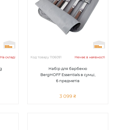
На складі
Код товару
1106091
Немає в наявності
g
Набір для барбекю
BergHOFF Essentials в сумці,
6 предметів
3 099 ₴