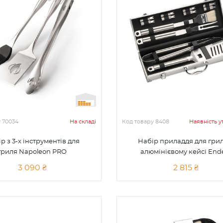
у
70034
На складі
Код товару
8408
Наявність 
р з 3-х інструментів для
Набір приладдя для грил
гриля Napoleon PRO
алюмінієвому кейсі End
3 090 ₴
2 815 ₴