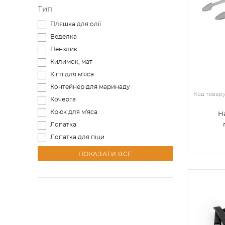
Тип
Пляшка для олії
Веделка
Пензлик
Килимок, мат
Кігті для м'яса
Контейнер для маринаду
Код товар
Кочерга
Крюк для м'яса
Н
Лопатка
Лопатка для піци
ПОКАЗАТИ ВСЕ