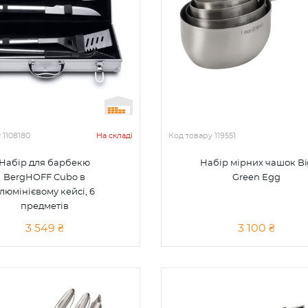
у
1108180
На складі
Код товару
119551
Набір для барбекю
Набір мірних чашок Bi
BergHOFF Cubo в
Green Egg
люмінієвому кейсі, 6
предметів
3 549 ₴
3 100 ₴