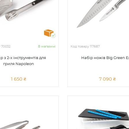
у
70032
В магазині
Код товару
117687
р з 2-х інструментів для
Набір ножів Big Green 
гриля Napoleon
1 650 ₴
7 090 ₴