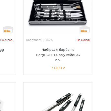
На складі
Код товару
1108325
На складі
Egg
Набір для барбекю
BergHOFF Cubo у кейсі, 33
пр.
7 009 ₴