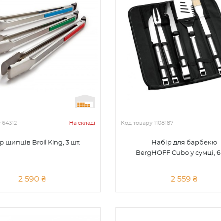
у
64312
На складі
Код товару
1108187
 щипців Broil King, 3 шт.
Набір для барбекю
BergHOFF Cubo у сумці, 6
2 590 ₴
2 559 ₴