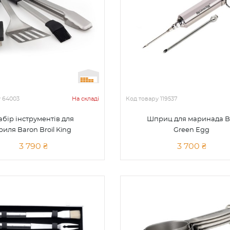
у
64003
На складі
Код товару
119537
абір інструментів для
Шприц для маринада B
риля Baron Broil King
Green Egg
3 790 ₴
3 700 ₴