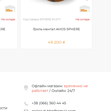
Код това
На складе
Код товара
SPHERE RUSTY
На складе
BLACK
ERE
Гриль мангал AHOS SPHERE
Гр
49 200 ₴
Офлайн магазин:
временно не
работает
/ Онлайн: 24/7
+38 (066) 360 44 45
ости