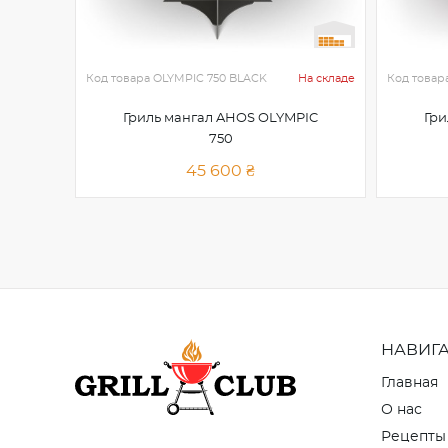
Код товара
OLYMPIC 750 BLACK
На складе
Код товар
Гриль мангал AHOS OLYMPIC
Гри
750
45 600 ₴
НАВИГ
Главная
О нас
Рецепты