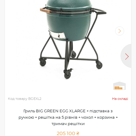
Код товару
BGEXL2
На складі
Гриль BIG GREEN EGG XLARGE + підставка з
ручкою + решітка на 5 рівнів + чохол + корзина +
тримач решітки
205 100 ₴