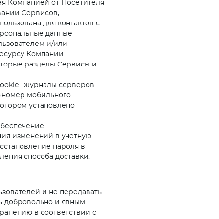
ая Компанией от Посетителя
вании Сервисов,
ользована для контактов с
ерсональные данные
льзователем и/или
ресурсу Компании
оторые разделы Сервисы и
cookie. журналы серверов.
 4)номер мобильного
котором установлено
обеспечение
ния изменений в учетную
сстановление пароля в
еления способа доставки.
ьзователей и не передавать
ь добровольно и явным
ранению в соответствии с