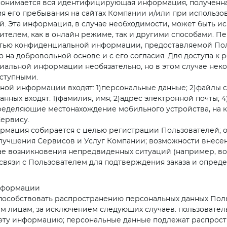
 понимается вся идентифицирующая информация, полученн
мя его пребывания на сайтах Компании и/или при использо
 Эта информация, в случае необходимости, может быть исп
ителем, как в онлайн режиме, так и другими способами. П
стью конфиденциальной информации, предоставляемой По
на добровольной основе и с его согласия. Для доступа к 
альной информации необязательно, но в этом случае нек
оступными.
ьной информации входят: 1)персональные данные; 2)файлы 
данных входят: 1)фамилия, имя; 2)адрес электронной почты;
пределяющие местонахождение мобильного устройства, на 
Сервису.
ормация собирается с целью регистрации Пользователей; 
лучшения Сервисов и Услуг Компании; возможности внесе
чае возникновения непредвиденных ситуаций (например, во
ю связи с Пользователем для подтверждения заказа и опред
информации
 способствовать распространению персональных данных Пол
 лицам, за исключением следующих случаев: пользовател
эту информацию; персональные данные подлежат распрост