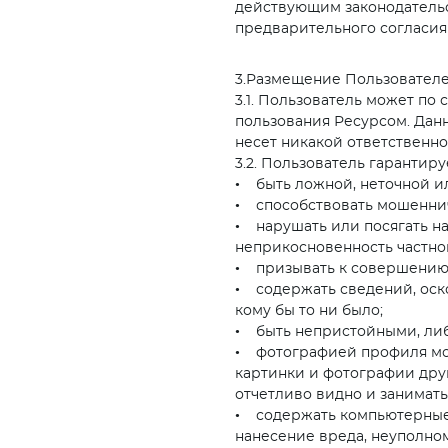
действующим законодательс
предварительного согласия
3.Размещение Пользователе
3.1. Пользователь может п
пользования Ресурсом. Данн
несет никакой ответственно
3.2. Пользователь гарантир
• быть ложной, неточной и
• способствовать мошеннич
• нарушать или посягать на
неприкосновенность частно
• призывать к совершению 
• содержать сведений, оск
кому бы то ни было;
• быть непристойными, либ
• фотографией профиля мож
картинки и фотографии дру
отчетливо видно и занимать
• содержать компьютерные 
нанесение вреда, неуполно