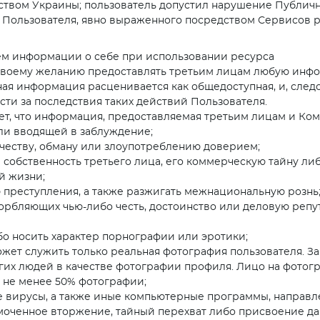
твом Украины; пользователь допустил нарушение Публичн
 Пользователя, явно выраженного посредством Сервисов р
м информации о себе при использовании ресурса
о своему желанию предоставлять третьим лицам любую инфо
ая информация расценивается как общедоступная, и, след
сти за последствия таких действий Пользователя.
ует, что информация, предоставляемая третьим лицам и Ко
ли вводящей в заблуждение;
еству, обману или злоупотреблению доверием;
 собственность третьего лица, его коммерческую тайну либ
й жизни;
преступления, а также разжигать межнациональную рознь
орбляющих чью-либо честь, достоинство или деловую репут
о носить характер порнографии или эротики;
ет служить только реальная фотография пользователя. З
гих людей в качестве фотографии профиля. Лицо на фото
 не менее 50% фотографии;
вирусы, а также иные компьютерные программы, направлен
моченное вторжение, тайный перехват либо присвоение да