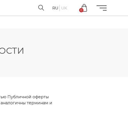
RU
UK
0
ОСТИ
стью Публичной оферты
х аналогичны терминам и