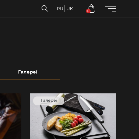
RU
UK
0
Галереї
Галереї